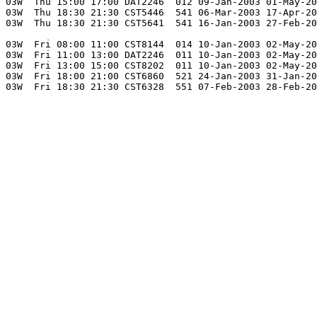
03W  Thu 15:00 17:00 DAT2246  012 09-Jan-2003 01-May-20
03W  Thu 18:30 21:30 CST5446  541 06-Mar-2003 17-Apr-20
03W  Thu 18:30 21:30 CST5641  541 16-Jan-2003 27-Feb-20
03W  Fri 08:00 11:00 CST8144  014 10-Jan-2003 02-May-20
03W  Fri 11:00 13:00 DAT2246  011 10-Jan-2003 02-May-20
03W  Fri 13:00 15:00 CST8202  011 10-Jan-2003 02-May-20
03W  Fri 18:00 21:00 CST6860  521 24-Jan-2003 31-Jan-20